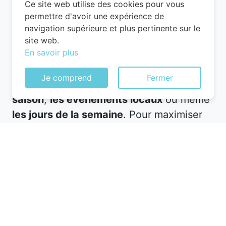
Ce site web utilise des cookies pour vous
permettre d'avoir une expérience de
navigation supérieure et plus pertinente sur le
Le timing est un élément clé pour
site web.
En savoir plus
dénicher un hôtel pas cher. dans les
Deux-Sèvres, les tarifs fluctuent en
Je comprend
Fermer
fonction de plusieurs facteurs, comme
la
saison
,
les événements locaux
ou même
les jours de la semaine
. Pour maximiser
vos économies, il est conseillé de
réserver à l’avance, surtout si vous
prévoyez de voyager pendant les
périodes de forte affluence. Les hôtels
proposent souvent des tarifs avantageux
pour les réservations anticipées, ce qui
vous permet de garantir votre