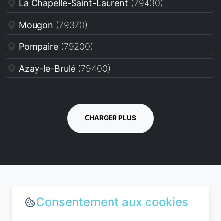
La Chapelle-Saint-Laurent
(79430)
Mougon
(79370)
Pompaire
(79200)
Azay-le-Brulé
(79400)
CHARGER PLUS
Consentement aux cookies
Choisir le bon moment pour
réserver dans les Deux-Sèvres