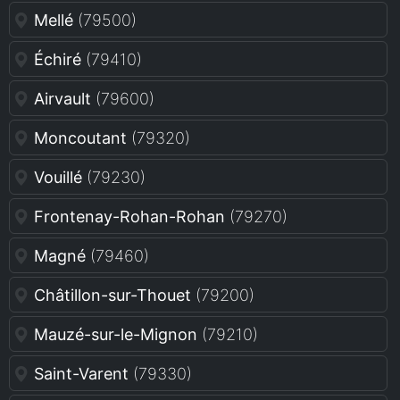
Mellé
(79500)
Échiré
(79410)
Airvault
(79600)
Moncoutant
(79320)
Vouillé
(79230)
Frontenay-Rohan-Rohan
(79270)
Magné
(79460)
Châtillon-sur-Thouet
(79200)
Mauzé-sur-le-Mignon
(79210)
Saint-Varent
(79330)